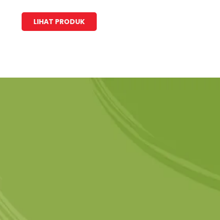
LIHAT PRODUK